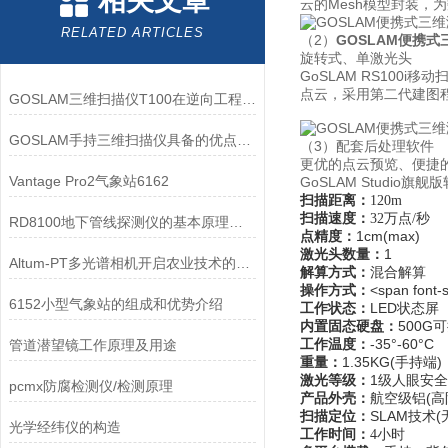
相关文章
云的Mesh模型封装，
RELATED ARTICLES
（2）
GOSLAM便携式
旋转式、单激光头
GoSLAM RS100
点云，采用第二代建图程
GOSLAM三维扫描仪T100在逆向工程中的应用与优势
GOSLAM手持三维扫描仪具备的优点都有哪些？
（3）配套后处理软件
更优的点云预览、便捷
Vantage Pro2气象站6162
GoSLAM Studi
扫描距离
：
120m
扫描速度：
32万点/秒
RD8100地下管线探测仪的基本原理和使用注意事项
点精度：
1cm(max)
激光头数量：
1
Altum-PT多光谱相机开启农业技术的新篇章
解算方式：
混合解算
操作方式
：
<span font
6152小型气象站的组成和优势介绍
工作状态：
LED状态屏
内置固态硬盘：
500G
工作温度：
-35°-60°C
管道潜望镜工作原理及用途
重量：
1.35KG(手持端)
激光等级：
1级人眼安全
pcmx防腐检测仪/检测原理
产品外壳：
航空级铝(高
扫描定位：
SLAM技术(
光学经纬仪的构造
工作时间：
4小时