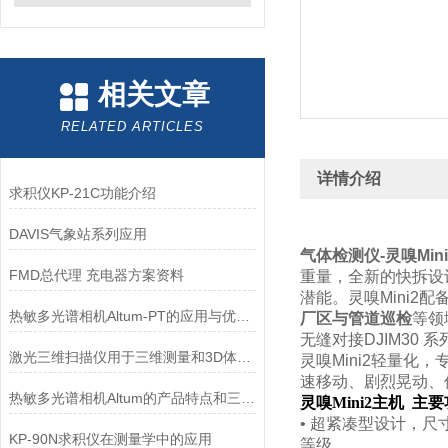
相关文章
RELATED ARTICLES
详情介绍
求积仪KP-21C功能介绍
DAVIS气象站系列应用
气体检测仪-灵嗅Mi
FMD总代理 充电器方案资料
重量，全新的快拆设
潜能。灵嗅Mini
热敏多光谱相机Altum-PT的应用与优势浅析
厂区与管道巡检
等领
无缝对接DJIM30 
激光三维扫描仪用于三维测量和3D体感的优势
灵嗅Mini2轻量化
速移动、剧烈晃动、
热敏多光谱相机Altum的产品特点和三种主要分类
灵嗅Mini2主机 主
• 超紧凑型设计，尺寸
KP-90N求积仪在测量学中的应用
等级。