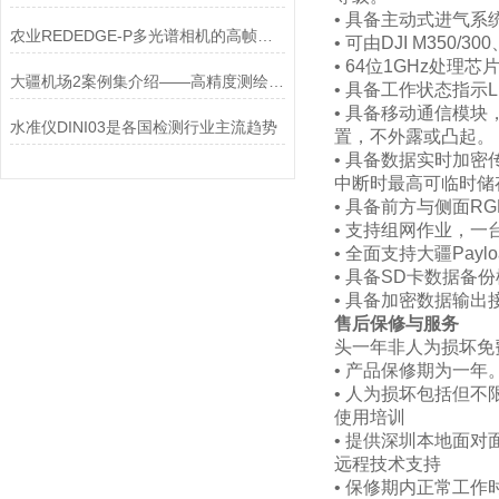
• 具备主动式进气系
农业REDEDGE-P多光谱相机的高帧率成像在高速无人机飞行中的清晰度保障
• 可由DJI M350/3
• 64位1GHz处理芯
大疆机场2案例集介绍——高精度测绘/应急响应
• 具备工作状态指
• 具备移动通信模块
水准仪DINI03是各国检测行业主流趋势
置，不外露或凸起。
• 具备数据实时加密
中断时最高可临时储
• 具备前方与侧面
• 支持组网作业，
• 全面支持大疆Payl
• 具备SD卡数据备
• 具备加密数据输出
售后保修与服务
头一年非人为损坏免
• 产品保修期为一
• 人为损坏包括但
使用培训
• 提供深圳本地面
远程技术支持
• 保修期内正常工