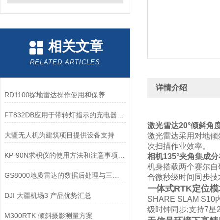
相关文章
RELATED ARTICLES
详情介绍
RD1100探地雷达操作使用和保养
FT832DB应用于带转灯指示的充电器电源方案
激光雪达20°倾斜角
大疆无人机为建筑项目提供设备支持
激光雷达采用对地倾
次扫描作业效率。
KP-90N求积仪的使用方法和注意事项说明
相机135°夹角集成分
机身搭载两个赛尔自
GS8000地质雷达的数据后处理与三维成像技术
合微秒级时间同步技
一体式RTK定位模
DJI 大疆机场3 产品优势汇总
SHARE SLAM
级时钟同步;支持7星
M300RTK 倾斜摄影测量方案