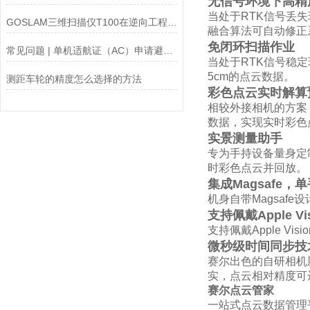
无信号环境下高精
当处于RTK信号丢失
GOSLAM三维扫描仪T100在逆向工程中的应用与优势
融合算法可自动修正
免闭环扫描作业
常见问题 | 单机适航证（AC）申请避坑指南
当处于RTK信号稳
5cm的点云数据。
测距车轮的精度怎么选择的方法
彩色点云实时解算
相较外接相机的方案
数据，实现实时彩色
实景测量助手
专为手持设备量身定
时彩色点云并回放。
集成Magsafe，
机身自带Magsaf
支持佩戴Apple Vi
支持佩戴Apple V
微秒级时间同步技
赛尔出色的自研相机
实，点云相对精度可达
赛尔点云管家
一站式点云数据管理