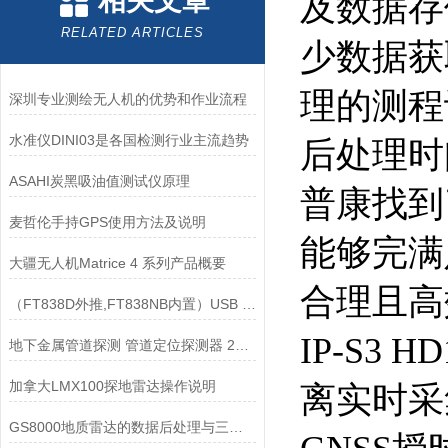
相关文章
及数据存
RELATED ARTICLES
少数据获
理的测程
深圳专业测绘无人机的优势和作业流程
水准仪DINI03是各国检测行业主流趋势
后处理时
ASAHI炭黑吸油值测试仪原理
普康找到
麦哲伦手持GPS使用方法及说明
能够完满
大疆无人机Matrice 4 系列产品概要
合理且高
（FT838D外推,FT838NB内置）USB 驱动IC
IP-S3
地下金属管道探测 管道定位探测器 212G
加拿大LMX100探地雷达操作说明
离实时采
GS8000地质雷达的数据后处理与三维成像技术