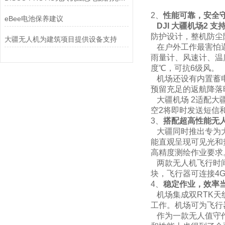
2、
性能可靠，安全
eBee电池保养建议
DJI
大疆机场2 支
防护设计，整机防尘
大疆无人机为建筑项目提供设备支持
在户外工作最害怕遇
雨量计、风速计、温
度℃，可抗6级风。
机场还设有内置蓄电
预留充足的返航降落
大疆机场 2适配大
空2将即时发送短信
3、
搭配超高性能无
大疆同时推出专为大疆机场
能直观呈现可见光和热
高精度测绘作业要求
两款无人机飞行时间
块，飞行器可连接4
4、
稳定作业，效率
机场集成双RTK天
工作。机场可为飞行
作为一款无人值守作