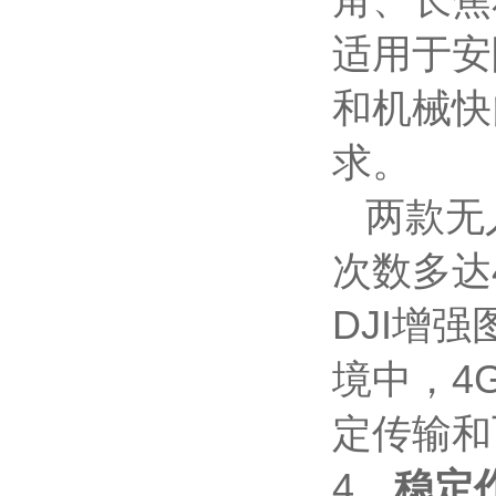
角、长焦
适用于安
和机械快
求。
两款无人
次数多达
DJI增
境中，4
定传输和
4、
稳定