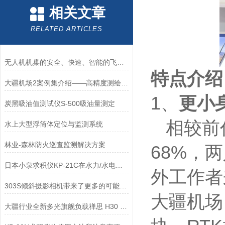
相关文章
RELATED ARTICLES
无人机机巢的安全、快速、智能的飞行管理中心
特点介绍
大疆机场2案例集介绍——高精度测绘/应急响应
1、
更小
炭黑吸油值测试仪S-500吸油量测定
相较前代
水上大型浮筒体定位与监测系统
林业-森林防火巡查监测解决方案
68%，
日本小泉求积仪KP-21C在水力/水电的使用
外工作者
303S倾斜摄影相机带来了更多的可能性和创作空间
大疆机场
大疆行业全新多光旗舰负载禅思 H30 系列：一机多能 全面革新