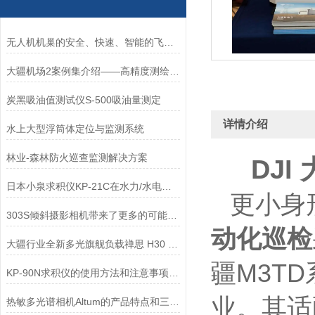
无人机机巢的安全、快速、智能的飞行管理中心
大疆机场2案例集介绍——高精度测绘/应急响应
炭黑吸油值测试仪S-500吸油量测定
详情介绍
水上大型浮筒体定位与监测系统
林业-森林防火巡查监测解决方案
DJI
日本小泉求积仪KP-21C在水力/水电的使用
更小身
303S倾斜摄影相机带来了更多的可能性和创作空间
动化巡检
大疆行业全新多光旗舰负载禅思 H30 系列：一机多能 全面革新
疆M3T
KP-90N求积仪的使用方法和注意事项说明
业。其适
热敏多光谱相机Altum的产品特点和三种主要分类