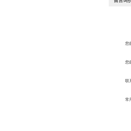
留言询
您
您
联
常