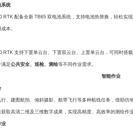
池系统
ce 350 RTK 配备全新 TB65 双电池系统，支持电池热替换，轻
用成本。
e 350 RTK 支持下置单云台、下置双云台、上置单云台，可同时搭载
分满足
公共安全、巡检、测绘
等不同作业需求。
智能作业
绘
飞行、建图航拍、倾斜摄影、航带飞行等多种航线任务，借助仿
速获取高清二维及三维数字成果，实现高精度、高效率的测绘作
作业