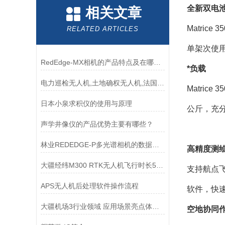
全新双电
相关文章
Matri
RELATED ARTICLES
单架次使
RedEdge-MX相机的产品特点及在哪些方面可以使用
*负载
电力巡检无人机,土地确权无人机,法国DT-18
Matric
日本小泉求积仪的使用与原理
公斤，充
声学井像仪的产品优势主要有哪些？
林业REDEDGE-P多光谱相机的数据处理流程和图像分析指南
高
精度测
大疆经纬M300 RTK无人机飞行时长55分钟
支持航点
APS无人机后处理软件操作流程
软件，快
大疆机场3行业领域 应用场景亮点体现（1）
空地协同