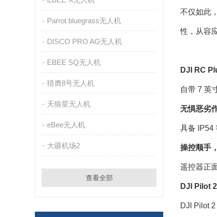
不仅如此，O
Parrot bluegrass无人机
性，从容
DISCO PRO AG无人机
EBEE SQ无人机
DJI RC 
猎膺8号无人机
自带 7 
天狼星无人机
无惧恶劣
eBee无人机
具备 IP
大疆机场2
操控顺手
遥控器正
查看全部
DJI Pilo
DJI P