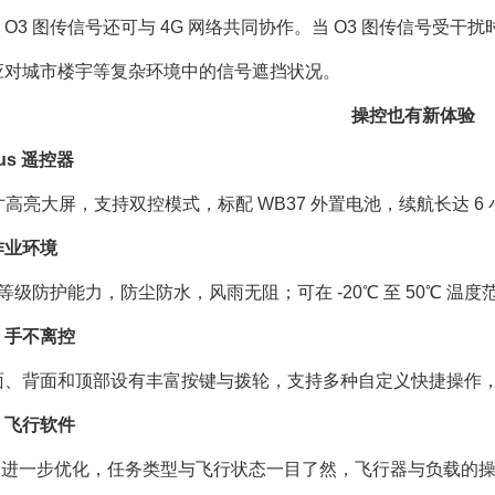
3 图传信号还可与 4G 网络共同协作。当 O3 图传信号受干扰时，Ma
应对城市楼宇等复杂环境中的信号遮挡状况。
操控也有新体验
Plus 遥控器
英寸高亮大屏，支持双控模式，标配 WB37 外置电池，续航长达 
作业环境
54 等级防护能力，防尘防水，风雨无阻；可在 -20℃ 至 50℃
，手不离控
面、背面和顶部设有丰富按键与拨轮，支持多种自定义快捷操作
t 2 飞行软件
ilot 2 进一步优化，任务类型与飞行状态一目了然，飞行器与负