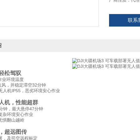
厂商性质：代理
联系
绍
轻松驾驭
℃作业环境温度
s抗风，并稳定滞空32分钟
，无人机IP55，恶劣环境安心作业
人机，性能超群
分钟，最大悬停47分钟
复杂环境安心作业
无惧翻山越岭
，超远图传
署，及司空远程标定