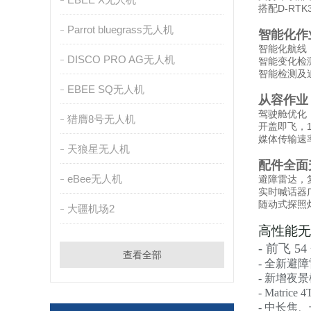
搭配D-R
Parrot bluegrass无人机
智能化作
智能化航线
DISCO PRO AG无人机
智能变化检
智能检测及
EBEE SQ无人机
从容作业
驾驶舱优化
猎膺8号无人机
开盖即飞，1
媒体传输速
天狼星无人机
配件全面
eBee无人机
避障雷达，
实时喊话器广
随动式探照
大疆机场2
高性能无
-
前飞
54
查看全部
-
全新避障
-
新增夜景
- Matrice 
-
中长焦、