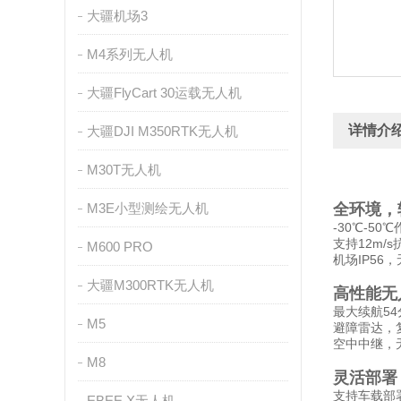
大疆机场3
M4系列无人机
大疆FlyCart 30运载无人机
详情介
大疆DJI M350RTK无人机
M30T无人机
M3E小型测绘无人机
全环境，
-30℃-50
支持12m/
M600 PRO
机场IP56
大疆M300RTK无人机
高性能无
最大续航54
M5
避障雷达，
空中中继，
M8
灵活部署
支持车载部
EBEE X无人机