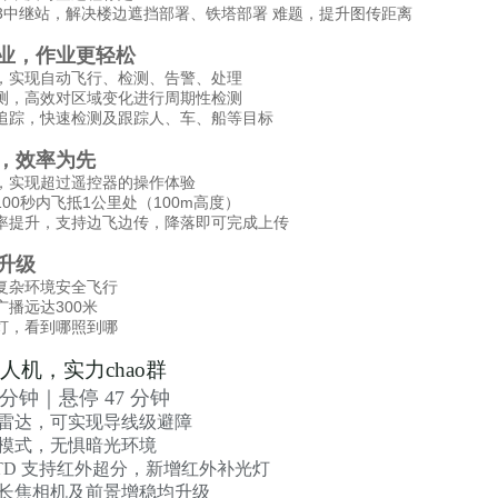
TK3中继站，解决楼边遮挡部署、铁塔部署 难题，提升图传距离
业，作业更轻松
，实现自动飞行、检测、告警、处理
测，高效对区域变化进行周期性检测
追踪，快速检测及跟踪人、车、船等目标
，效率为先
，实现超过遥控器的操作体验
00秒内飞抵1公里处（100m高度）
率提升，支持边飞边传，降落即可完成上传
升级
复杂环境安全飞行
播远达300米
灯，看到哪照到哪
人机，实力chao群
分钟｜悬停
47
分钟
雷达，可实现导线级避障
模式，无惧暗光环境
4TD
支持红外超分，新增红外补光灯
长焦相机及前景增稳均升级