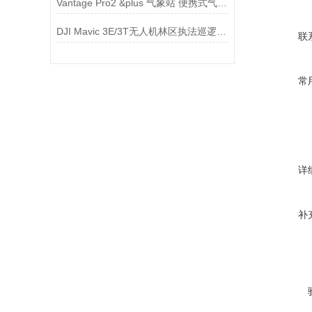
Vantage Pro2 &plus 气象站 便携式气象站
DJI Mavic 3E/3T无人机林区执法巡逻解决方案
联
常
详
补