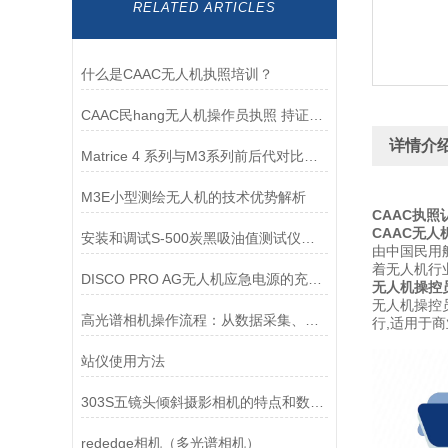
RELATED ARTICLES
什么是CAAC无人机执照培训？
CAAC民hang无人机操作员执照 持证人员较少，前景可观
详情介
Matrice 4 系列与M3系列前后代对比！超多多多多多升级亮点
M3E小型测绘无人机的技术优势解析
CAAC执照
CAAC无人
安装和调试S-500炭黑吸油值测试仪的详细步骤
由中国民用航空
着无人机行
DISCO PRO AG无人机应急电源的充电特性
无人机操控
无人机操控
高光谱相机操作流程：从数据采集、预处理到分析建模
行,适用于商
站仪使用方法
303S五镜头倾斜摄影相机的特点和数据处理过程
rededge相机（多光谱相机）