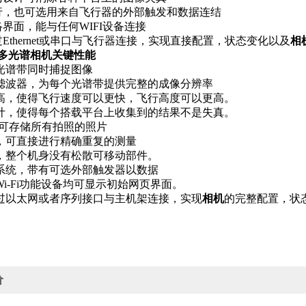
行，也可选用来自飞行器的外部触发和数据连结
界面，能与任何WIFI设备连接
Ethernet或串口与飞行器连接，实现直接配置，状态变化以及
相
e-m多光谱相机关键性能
光谱带同时捕捉图像
滤波器，为每个光谱带提供完整的成像分辨率
高，使得飞行速度可以更快，飞行高度可以更高。
计，使得每个搭载平台上收集到的结果不是失真。
卡可存储所有拍照的照片
，可直接进行精确重复的测量
，整个机身没有松散可移动部件。
系统，带有可选外部触发器以数据
i-Fi功能设备均可显示初始网页界面。
过以太网或者序列接口与主机架连接，实现
相机
的完整配置，状
价