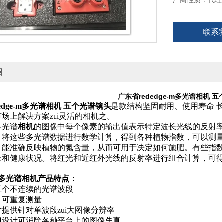
厂商性质：代理
联系
绍
广东省rededge-m多光谱相机 
edge-m多光谱相机 五个光谱镜头
是款结构坚固耐用、使用寿命 
场上解决方案zui灵活的相机之。
多光谱
相机
的图像中每个像素的输出值表示特定波长光线的反射
。将这些多光谱数据进行数学计算，得到各种植物指数，可以测
，能准确反映植物的氮含量，从而可用于决定如何施肥。有些指
长和健康状况。将红光和近红外光线的反射率进行组合计算，可
e-m多光谱相机产品特点：
五个不连续的光谱波段
，可重复测量
提供针对单波段zui大图像分辨率
门设计可消除各种平台上的图像失真