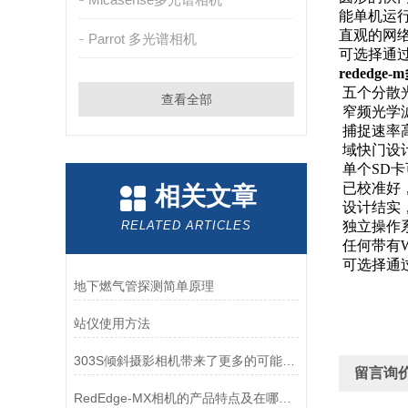
能单机运
直观的网络
Parrot 多光谱相机
可选择通过
rededg
五个分散
查看全部
窄频光学
捕捉速率
域快门设
单个SD
已校准好
相关文章
设计结实
RELATED ARTICLES
独立操作
任何带有W
可选择通
地下燃气管探测简单原理
站仪使用方法
303S倾斜摄影相机带来了更多的可能性和创作空间
留言询
RedEdge-MX相机的产品特点及在哪些方面可以使用