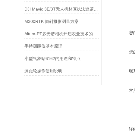
DJI Mavic 3E/3T无人机林区执法巡逻解决方案
M300RTK 倾斜摄影测量方案
您
Altum-PT多光谱相机开启农业技术的新篇章
手持测距仪基本原理
您
小型气象站6162的用途和特点
测距轮操作使用说明
联
常
详