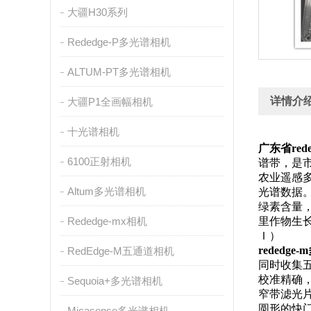
大疆H30系列
Rededge-P多光谱相机
ALTUM-PT多光谱相机
详情介
大疆P1全画幅相机
十光谱相机
广东省red
6100正射相机
谱带，是市
农业遥感
Altum多光谱相机
光谱数据
绿素含量
Rededge-mx相机
里作物生
Ｉ）
rededg
RedEdge-M五通道相机
同时收集
校准精确
Sequoia+多光谱相机
窄带滤光片
圆形的快
Micasense多光谱相机