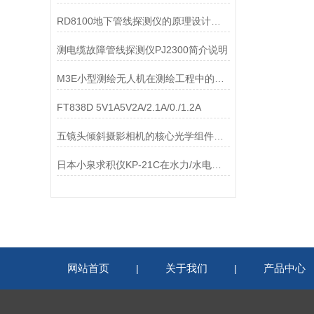
RD8100地下管线探测仪的原理设计和性能特点
测电缆故障管线探测仪PJ2300简介说明
M3E小型测绘无人机在测绘工程中的优势介绍
FT838D 5V1A5V2A/2.1A/0./1.2A
五镜头倾斜摄影相机的核心光学组件及功能特点
日本小泉求积仪KP-21C在水力/水电的使用
网站首页
关于我们
产品中心
|
|