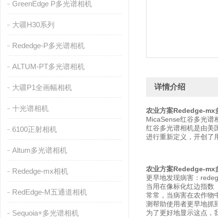
GreenEdge P多光谱相机
大疆H30系列
Rededge-P多光谱相机
ALTUM-PT多光谱相机
详情介绍
大疆P1全画幅相机
十光谱相机
农业方案Rededge-m
MicaSense红谷
红谷多光谱相机是由美国
6100正射相机
进行重新定义，开创了
Altum多光谱相机
农业方案Rededge-m
Rededge-mx相机
更早地发现病害：rede
当用在像标化红边指数（ND
RedEdge-M五通道相机
常常，当病害在农作物中
测帮助使用者更早地抓
Sequoia+多光谱相机
为了更好地显示这点，我们