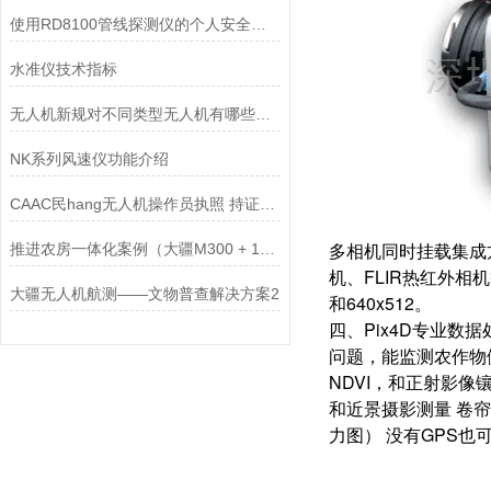
使用RD8100管线探测仪的个人安全注意事项
水准仪技术指标
无人机新规对不同类型无人机有哪些具体的限制和要求？
NK系列风速仪功能介绍
CAAC民hang无人机操作员执照 持证人员较少，前景可观
多相机同时挂载集成
推进农房一体化案例（大疆M300 + 102S + 大疆智图）
机、FLIR热红外相
大疆无人机航测——文物普查解决方案2
和640x512。
四、Pix4D专业数
问题，能监测农作物
NDVI，和正射影
和近景摄影测量 卷
力图） 没有GPS