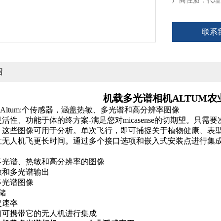
厂商性质：代理
联系
绍
机载多光谱相机ALTUM农
ense Altum:个传感器，涵盖热敏、多光谱和高分辨率图像
活性、功能于体的终方案-满足您对micasense的切期望。只需
，这些图像可用于分析。单次飞行，即可捕捉关于
植物健康、表型（
让无人机飞更长时间。通过多个接口选项和嵌入式安装点进行集
多光谱、热敏和高分辨率的图像
敏和多光谱输出
多光谱图像
存储
捉速率
何可携带它的无人机进行集成