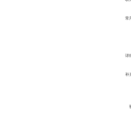
常
详
补