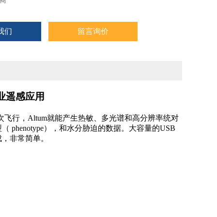
商
我们
留言询价
业遥感应用
要次飞行，Altum就能产生热敏、多光谱和高分辨率统
对
 phenotype），和水分胁迫的数据。大容量的USB
成，非常简单。