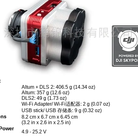
：
Altum + DLS 2: 406.5 g (14.34 oz)
Altum: 357 g (12.6 oz)
DLS2: 49 g (1.73 oz)
Wi-Fi Adapter/ Wi-Fi
适配器
: 2 g (0.07 oz)
USB stick/ USB
存储条
: 9 g (0.32 oz)
ons
8.2 cm x 6.7 cm x 6.45 cm
(3.2 in x 2.6 in x 2.5 in)
 Power
4.9 - 25.2 V