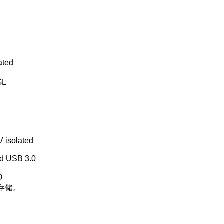
ated
GL
3V isolated
nd USB 3.0
O
存储。