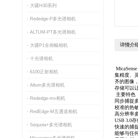
大疆H30系列
Rededge-P多光谱相机
ALTUM-PT多光谱相机
详情介
大疆P1全画幅相机
十光谱相机
MicaS
6100正射相机
集精度、灵
齐的图像
Altum多光谱相机
存储可以
主要特色
Rededge-mx相机
同步捕捉
校准的热
RedEdge-M五通道相机
高分辨率
USB 3.0
Sequoia+多光谱相机
快速的捕
能够与任
Micasense多光谱相机