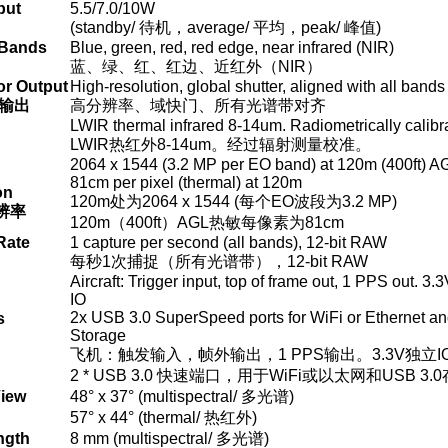
put
5.5/7.0/10W
(standby/
待机，
average/
平均，
peak/
峰值
)
 Bands
Blue, green, red, red edge, near infrared (NIR)
蓝、绿、红、红边、近红外（
NIR
）
r Output
High-resolution, global shutter, aligned with all bands
输出
高分辨率、域快门、所有光谱带对齐
LWIR thermal infrared 8-14um. Radiometrically calibr
LWIR
热红外
8-14um
。经过辐射测量校准。
2064 x 1544 (3.2 MP per EO band) at 120m (400ft) A
81cm per pixel (thermal) at 120m
on
120m
处为
2064 x 1544 (
每个
EO
波段为
3.2 MP)
辨率
120m
（
400ft
）
AGL
热敏每像素为
81cm
Rate
1 capture per second (all bands), 12-bit RAW
每秒
1
次捕捉（所有光谱带），
12-bit RAW
Aircraft: Trigger input, top of frame out, 1 PPS out. 3.
IO
2x USB 3.0 SuperSpeed ports for WiFi or Ethernet a
s
Storage
飞机：触发输入，帧外输出，
1 PPS
输出。
3.3V
独立
I
2 * USB 3.0
快速端口，用于
WiFi
或以太网和
USB 3.0
View
48° x 37° (multispectral/
多光谱
)
57° x 44° (thermal/
热红外
)
ngth
8 mm (multispectral/
多光谱
)