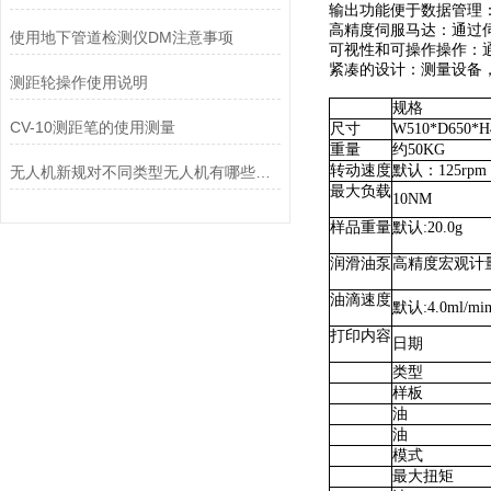
输出功能便于数据管理
高精度伺服马达：通过
使用地下管道检测仪DM注意事项
可视性和可操作操作：
紧凑的设计：测量设备
测距轮操作使用说明
规格
CV-10测距笔的使用测量
尺寸
W510*D650*
重量
约50KG
转动速度
默认：125rpm
无人机新规对不同类型无人机有哪些具体的限制和要求？
最大负载
10NM
样品重量
默认:20.0g
润滑油泵
高精度宏观计
油滴速度
默认:4.0ml/mi
打印内容
日期
类型
样板
油
油
模式
最大扭矩