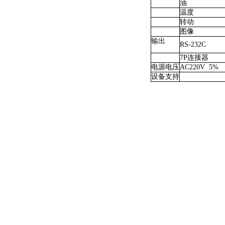
油
温度
转动
图像
输出
RS-232C
7P连接器
电源电压
AC220V 5%
设备支持