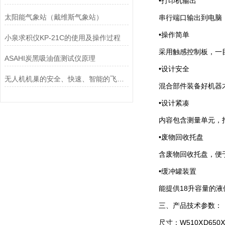
•打印机输出
太阳能气象站（戴维斯气象站）
串行端口输出到电脑
•操作简单
小泉求积仪KP-21C的使用及操作过程
采用触感控制板，一目
ASAHI炭黑吸油值测试仪原理
•设计安全
无人机机巢的安全、快速、智能的飞行管理中心
混合部件装备好机器
•设计紧凑
内容包含测量单元，打
•废物回收托盘
含废物回收托盘，便
•缓冲罐装置
能提供18升容量的液体
三、产品技术参数：
尺寸：W510ⅩD650Ⅹ