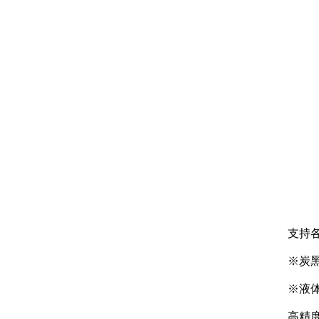
支持各种
※炭黑或者
※液体(如
高精