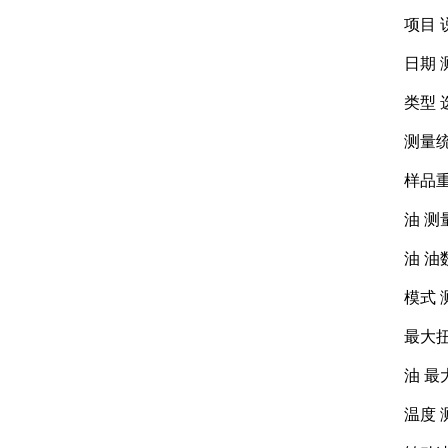
项目 
日期 测
类型 选
测量统
样品重量
油 测量
油 油数量/
模式 测量
最大扭矩
油 最大
温度 测