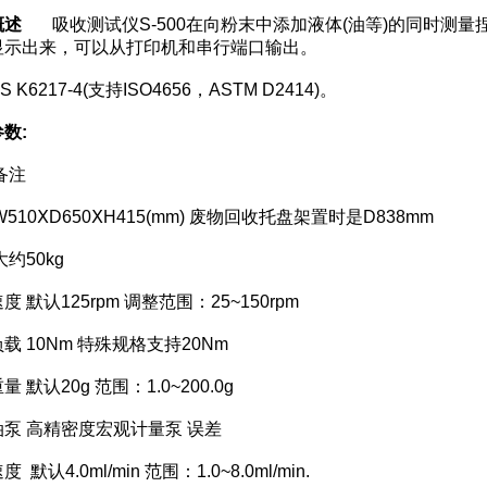
概述
吸收测试仪S-500在向粉末中添加液体(油等)的同时测量
显示出来，可以从打印机和串行端口输出。
6217-4(支持ISO4656，ASTM D2414)。
数:
备注
0ⅩD650ⅩH415(mm) 废物回收托盘架置时是D838mm
50kg
认125rpm 调整范围：25~150rpm
10Nm 特殊规格支持20Nm
认20g 范围：1.0~200.0g
 高精密度宏观计量泵 误差
4.0ml/min 范围：1.0~8.0ml/min.