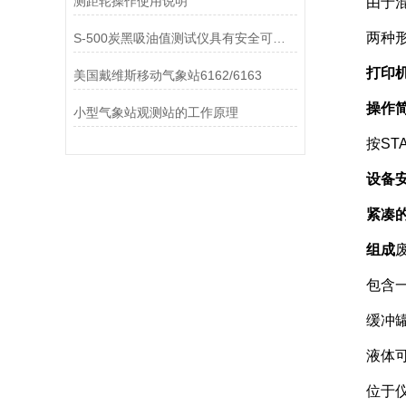
测距轮操作使用说明
由于混合
两种形
S-500炭黑吸油值测试仪具有安全可靠的设计
打印
美国戴维斯移动气象站6162/6163
操作
小型气象站观测站的工作原理
按STA
设备
紧凑
组成
包含一个
缓冲罐
液体可以
位于仪器主