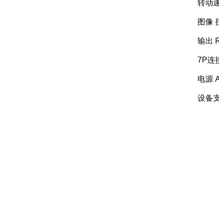
转动速度 
图像 扭
输出 RS
7P连接器
电源 AC1
设备支持 W