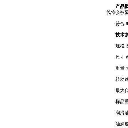
产品
线将会被
符合JIS K
技术参
规格 
尺寸 W51
重量 大约
转动速度 默
最大负载 
样品重量 默
润滑油泵
油滴速度 默认