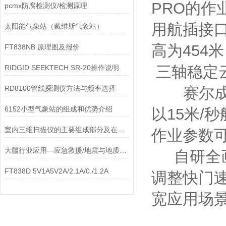
PRO的作
pcmx防腐检测仪/检测原理
用航插接
太阳能气象站（戴维斯气象站）
高为454
FT838NB 原理图及报价
三轴稳定
RIDGID SEEKTECH SR-20操作说明
RD8100管线探测仪方法与频率选择
赛尔成熟
6152小型气象站的组成和优势介绍
以15米/
室内三维扫描仪的主要组成部分及在模具行业的应用
作业参数
大疆行业应用—应急救援/地震与地质灾害救援解决方案
自研全画
FT838D 5V1A5V2A/2.1A/0./1.2A
调整快门
宽应用场