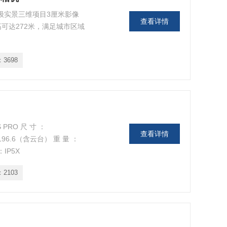
市级实景三维项目3厘米影像
查看详情
航高可达272米，满足城市区域
：
3698
PRO 尺 寸 ：
查看详情
*196.6（含云台） 重 量 ：
IP5X
：
2103