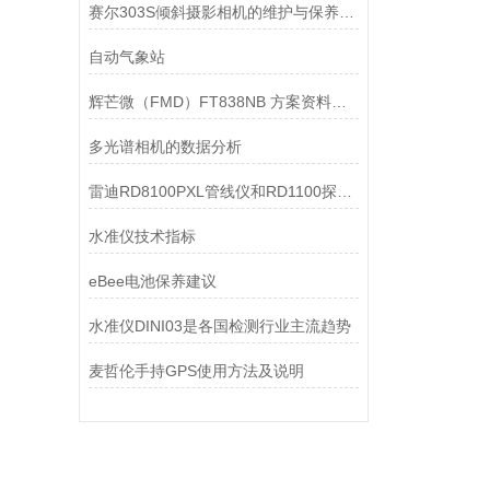
赛尔303S倾斜摄影相机的维护与保养指南
自动气象站
辉芒微（FMD）FT838NB 方案资料与电路图
多光谱相机的数据分析
雷迪RD8100PXL管线仪和RD1100探地雷达功能介绍
水准仪技术指标
eBee电池保养建议
水准仪DINI03是各国检测行业主流趋势
麦哲伦手持GPS使用方法及说明