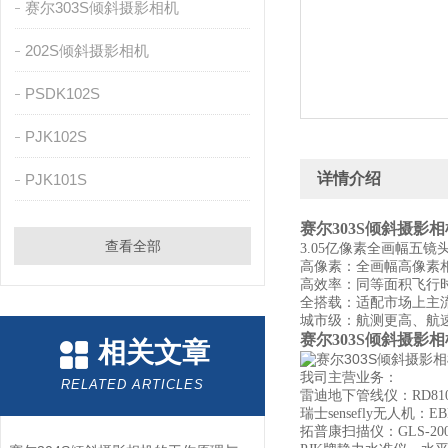
赛尔303S倾斜摄影相机
202S倾斜摄影相机
PSDK102S
PJK102S
详情介绍
PJK101S
赛尔303S倾斜摄影相
查看全部
3.05亿像素全画幅五
高
高像素：全画幅
像素
高效率：同等面积飞行时
全搭载：适配市场上主
城市级：航测更高、航
赛尔303S倾斜摄影相
相关文章
我司主营业务：
RELATED ARTICLES
雷迪地下管线仪：RD810
瑞士sensefly无人机：E
拓普康扫描仪：GLS-2000