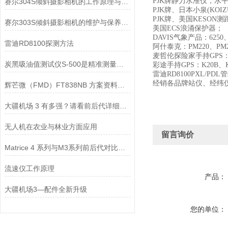
PJK牌静力水准仪，水
赛尔304S倾斜摄影相机的工作原理与操作技巧分析
PJK牌、日本小泉(KOI
PJK牌、美国KESO
赛尔303S倾斜摄影相机的维护与保养指南
美国ECS浪涌保护器；
DAVIS气象产品：6250、6
雷迪RD8100探测方法
阿什泰克：PM220、PM2
麦哲伦探险家手持GPS：11
炭黑吸油值测试仪S-500是精准测量炭黑吸油值的得力助手
彩途手持GPS：K20B、K
雷迪RD8100PXL/P
经销各品牌站仪、经纬仪
辉芒微（FMD）FT838NB 方案资料与电路图
大疆机场 3 有多强？请看前后代详细对比
无人机在农业与林业方面应用
留言询价
Matrice 4 系列与M3系列前后代对比！超多多多多多升级亮点
流速仪工作原理
产品：
大疆机场3—配件全新升级
您的单位：