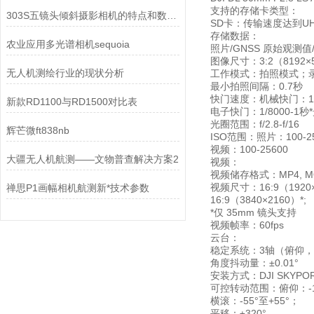
支持的存储卡类型：
303S五镜头倾斜摄影相机的特点和数据处理过程
SD卡：传输速度达到UH
存储数据：
农业应用多光谱相机sequoia
照片/GNSS 原始观测
图像尺寸：3:2（8192×
无人机测绘行业的现状分析
工作模式：拍照模式；
最小拍照间隔：0.7秒
快门速度：机械快门：1/2
新款RD1100与RD1500对比表
电子快门：1/8000-1秒*
光圈范围：f/2.8-f/16
辉芒微ft838nb
ISO范围：照片：100-2
视频：100-25600
大疆无人机航测——文物普查解决方案2
视频：
视频储存格式：MP4, M
视频尺寸：16:9（1920×
禅思P1画幅相机航测新*技术参数
16:9（3840×2160）*;
*仅 35mm 镜头支持
视频帧率：60fps
云台：
稳定系统：3轴（俯仰
角度抖动量：±0.01°
安装方式：DJI SKYPO
可控转动范围：俯仰：-13
横滚：-55°至+55°；
平移：±320°