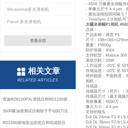
- 4500 万像素全画幅
- 单像元尺寸 4.4 
Micasense多光谱相机
- 最短连续拍照间隔 0.7
- TimeSync 2.0
Parrot 多光谱相机
大疆全画幅P1相机 450
总体：
产品名称：禅思 P1
尺寸：198×166×129m
查看全部
重量：约800g
防护等级：IP4X
支持机型：Matrice 300
系统功耗：20W
工作温度：-20℃ 至 50
相关文章
存储温度：-20℃ 至 60
绝对精度：平面精度：3cm
RELATED ARTICLES
相机：
传感器：
传感器尺寸（照片）：35
传感器尺寸（最大视频尺
雷迪RD8100PXL管线仪和RD1100探地雷达功能介绍
有效像素：4500万；
像元大小：4.4 μm
S500吸油值测试仪相较于手动刮刀法的优势：精度、效率与重复性
支持的镜头：
DJI DL 24mm F2.
DJI DL 35mm F2.
RD1500探地雷达的优点和组成部分
DJI DL 50mm F2.8