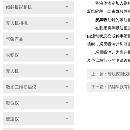
将液体滴定加入到粉末
倾斜摄影相机
凝结阶段、结束阶段并
炭黑吸油计
的吸油
无人机相机
在测定炭黑吸油值的试
由流动状态变成种半塑
气象产品
值时，炭黑吸油计和滴
炭黑吸油计为客户提供
求积仪
及色母粒行业的测试设备，
无人机
上一篇：
管线探测仪R
激光三维扫描仪
下一篇：
鹏锦科技有限
潮位仪
流速仪