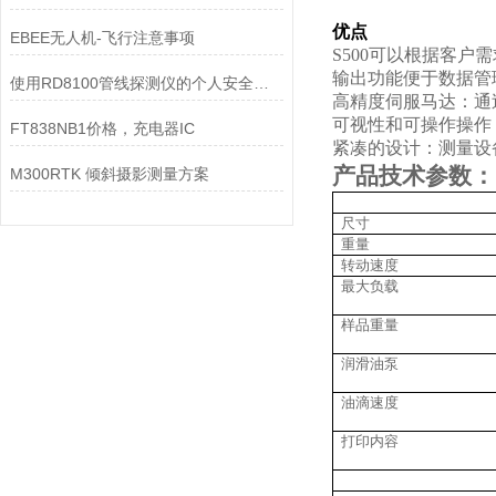
优点
EBEE无人机-飞行注意事项
S500可以根据客
输出功能便于数据管
使用RD8100管线探测仪的个人安全注意事项
高精度伺服马达：通
可视性和可操作操作
FT838NB1价格，充电器IC
紧凑的设计：测量设
产品技术参数：
M300RTK 倾斜摄影测量方案
尺寸
重量
转动速度
最大负载
样品重量
润滑油泵
油滴速度
打印内容