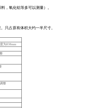
原料，氧化铝等多可以测量）。
里。只占原有体积大约一半尺寸。
为838mm
调整
整
内调整