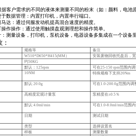
可以根据客户需求的不同的液体来测量不同的粉末（如：颜料，电池
便于数据管理：内置打印机，内置串行端口。
服马达：通过伺服发动机提高混合速度的精度。
可操作操作：通过使用触摸盘观测理想和操作简单。
计：测量设备，打印机，泵机设备，电器设备多集成在一个设备
数：
规格等
备注
W510*D650*H415(MM）
安装废物回收托盘后，宽度
约50KG
默认：125
rpm
可在25-150 rpm范围内
10NM
特殊规格下支持20Nm
默认:20.0g
可在1.0-200.0g范围内调
高精度宏观计量泵
泵精度在±0.5％
默认:4.0ml/min
可在1.0-8.0ml/min范围
日期
测试日期
类型
选择设置名
样板
测量数量