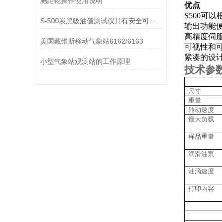
测距轮操作使用说明
优点
S500
S-500炭黑吸油值测试仪具有安全可靠的设计
输出功能
高精度伺
美国戴维斯移动气象站6162/6163
可视性和
紧凑的设
小型气象站观测站的工作原理
技术参
尺寸
重量
转动速度
最大负载
样品重量
润滑油泵
油滴速度
打印内容