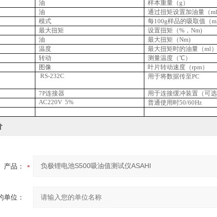
油
样本重量（g）
油
通过扭矩设置加油量（ml
模式
每100g样品的吸取值（ml
最大扭矩
设置扭矩（%，Nm)
油
最大扭矩（Nm)
温度
最大扭矩时的油量（ml
转动
测量温度（℃）
图像
叶片转动速度（rpm）
RS-232C
用于将数据传至PC
7P
连接器
用于连接缓冲装置（可选
AC220V 5%
普通使用时50/60Hz
价
产品：
的单位：