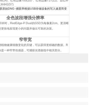
668(14)、红色边缘705(10)*、红色边缘717(12)、近红外
外842(57)
获原始DNG -捕获率根据USB存储设备的写入速度而变
全色波段增强分辨率
米时，RedEdge-P Dual的GSD为每像素2cm。
更清晰
您更快地发现更小的问题并做出可靠的决策。
窄带宽
测植物健康细微变化的关键，可以获得更精确的数据。
R
P Dual是一种窄带传感器，可捕获光谱曲线中相关部分。