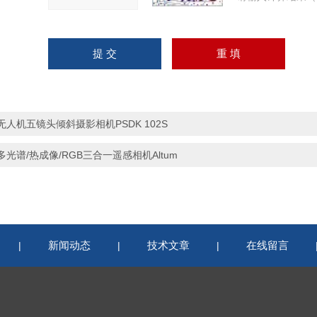
无人机五镜头倾斜摄影相机PSDK 102S
多光谱/热成像/RGB三合一遥感相机Altum
新闻动态
技术文章
在线留言
|
|
|