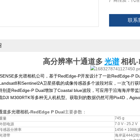
厂商性质：代理
联系
绍
高分辨率十通道多
光谱
相机
-
SENSE多光谱相机公司，基于RedEdge-P开发设计了一款RedEdge-P D
Landsat8和Sentinel2A卫星搭载的成像传感器多个波段对应，一次飞
特别是
RedEdge-P Dual
增加了Coastal blue波段，可应用于沿海海岸
DJI M300RTK等多种无人机机型。获取到的数据仍然可用Pix4D，Agis
多光谱相机-RedEdge P Dual
主要参数：
745 g
重量
7.0 V - 25.2 V
外部电源
传感器分辨率
1456 × 1088
光谱带
海岸蓝444(28)