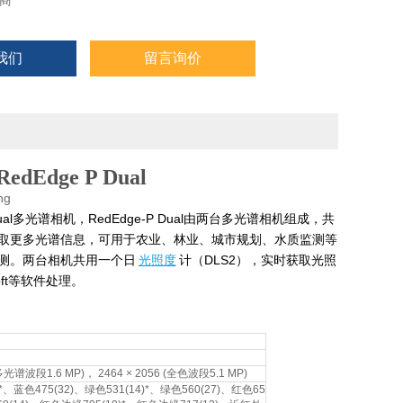
商
我们
留言询价
RedEdge P Dual
ual多光谱相机，
RedEdge-P Dual
由两台多光谱相机组成，共
行获取更多光谱信
息，可用于
农业、林业、城市规划、水质监测等
带监测。两台相机共用一个日
光照度
计（DLS2），实时获取光照
oft等软件处理。
(多光谱波段1.6 MP)， 2464 × 2056 (全色波段5.1 MP)
*、蓝色475(32)、绿色531(14)*、绿色560(27)、红色65