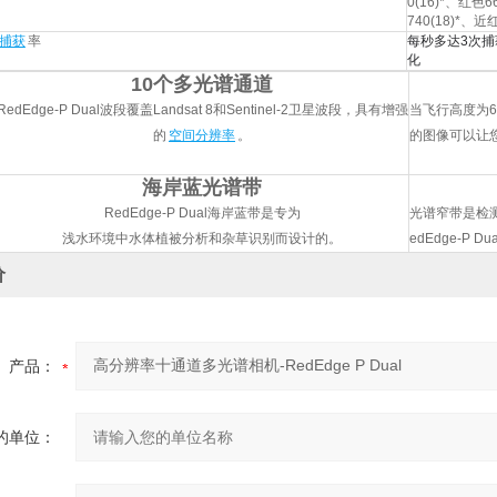
0(16)*、红色
740(18)*、近红
捕获
率
每秒多达3次捕
化
10个多光谱通道
RedEdge-P Dual
波段覆盖Landsat 8和Sentinel-2卫星波段，具有增强
当飞行高度为60
的
空间分辨率
。
的图像可以让
海岸蓝
光谱带
RedEdge-P Dual海岸蓝带是专为
光谱窄带是检
浅水环境中水体植被分析和杂草识别而设计的。
edEdge-
价
产品：
的单位：