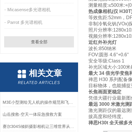
测量精度:≤500米:+(0
Micasense多光谱相机
热成像相机(仅 H30T
等效焦距:52mm，DFO
Parrot 多光谱相机
非制冷氧化钒(VOx)
照片分辨率:1280x10
视频分辨率:1280x1
查看全部
近红外补光灯
波长:850纳米
FOV:圆形 4.6°+0.6°
安全等级:Class 1
补光区域大小:100
相关文章
最大 34 倍光学变焦和
禅思 H30 系列配备
RELATED ARTICLES
目标物体，也能捕捉
长焦画面更稳定
凭借大疆行业最新图
M3E小型测绘无人机的操作规范和飞行安全要求
最远 3000 米激光测
激光测距仪的最远测量
山岳搜救-空天一体应急搜救方案
拔高度和经纬度。
禅思H30t 全天候
赛尔304S倾斜摄影相机让三维世界从“平面“走向“立体“