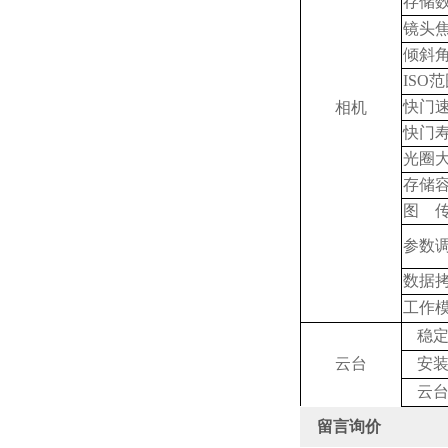
存储
镜头
倾斜
ISO
范
快门
相机
快门
光圈
存储
图
参数
数据
工作
稳
云台
安
云
留言询价