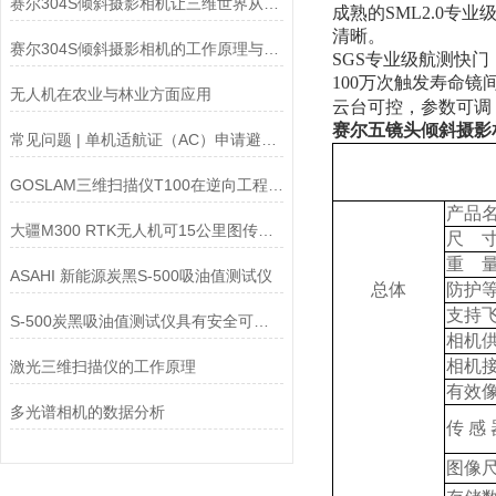
赛尔304S倾斜摄影相机让三维世界从“平面“走向“立体“
成熟的SML2.0专
清晰。
赛尔304S倾斜摄影相机的工作原理与操作技巧分析
SGS专业级航测快门
100万次触发寿命
无人机在农业与林业方面应用
云台可控，参数可调
赛尔五镜头倾斜摄影相机
常见问题 | 单机适航证（AC）申请避坑指南
GOSLAM三维扫描仪T100在逆向工程中的应用与优势
产品
大疆M300 RTK无人机可15公里图传六向避障
尺
重
ASAHI 新能源炭黑S-500吸油值测试仪
总体
防护
支持
S-500炭黑吸油值测试仪具有安全可靠的设计
相机
相机
激光三维扫描仪的工作原理
有效
多光谱相机的数据分析
传
感
图像