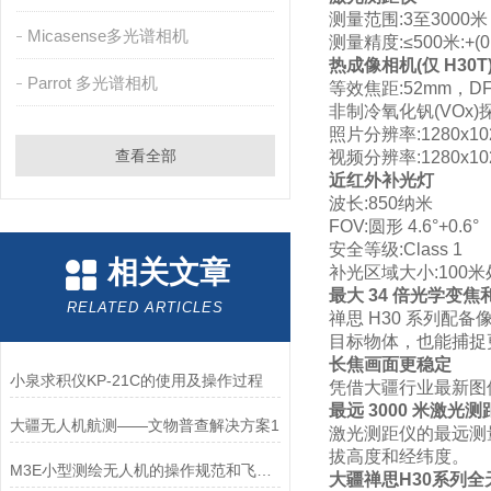
测量范围:3至3000米
Micasense多光谱相机
测量精度:≤500米:+(0
热成像相机(仅 H30T
Parrot 多光谱相机
等效焦距:52mm，DFO
非制冷氧化钒(VOx)
照片分辨率:1280x10
查看全部
视频分辨率:1280x1
近红外补光灯
波长:850纳米
FOV:圆形 4.6°+0.6°
安全等级:Class 1
相关文章
补光区域大小:100
最大 34 倍光学变焦和
RELATED ARTICLES
禅思 H30 系列配备
目标物体，也能捕捉
长焦画面更稳定
小泉求积仪KP-21C的使用及操作过程
凭借大疆行业最新图
最远 3000 米激光测
大疆无人机航测——文物普查解决方案1
激光测距仪的最远测量
拔高度和经纬度。
M3E小型测绘无人机的操作规范和飞行安全要求
大疆禅思H30系列