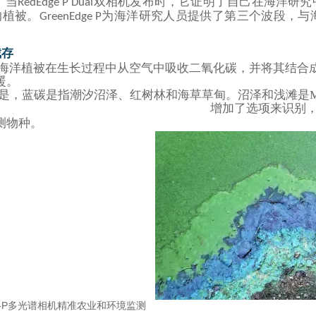
，当
双相机发布时，它证明了自己在海洋研究
RedEdge
P Dual
的植被。
为海洋研究人员提供了第三个波段，与
GreenEdge P
截存
海洋植被在生长过程中从空气中吸收二氧化碳，并将其结合
暖。
，蓝碳是指潮汐沼泽、红树林和海草草甸。沼泽和浅滩是MicaSens
增加了选项来识别
测
物种。
dge-P多光谱相机精准农业和环境监测