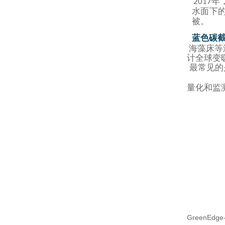
年
2017
水面下
被。
蓝色碳
海藻床等
计全球变
最常见的是
量化和监
GreenE