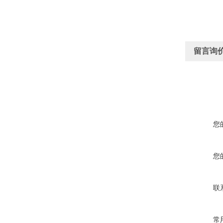
留言询
您
您
联
常