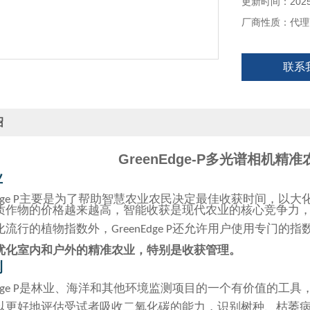
更新时间：2025-
厂商性质：代理
联系
绍
GreenEdge-P多光谱相机精
业
主要是为了帮助
智慧农业
农民决定最佳收获时间，以大
ge P
质作物的价格越来越高，智能收获是现代农业的核心竞争力
化流行的植物指数外，
还允许用户使用专门的指
GreenEdge P
优化室内和户外的精准农业，特别是收获管理。
测
是林业、海洋和其他环境监测项目的一个有价值的工具
ge P
以更好地评估受试者吸收二氧化碳的能力，识别树种、枯萎