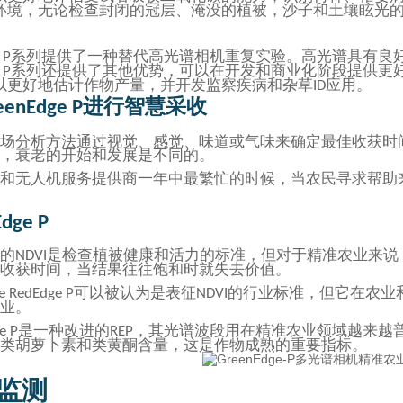
环境，
无
论检查封闭的冠层、淹没的植被，沙子和土壤眩光
系列提供了一种替代高光谱相机重复实验。高光谱具有良
 P
系列还提供了其他优势，可以在开发和商业化阶段提供更
 P
以更好地估计作物产量，并开发监察疾病和杂草
应用。
ID
进行智慧采收
eenEdge P
场分析方法通过
视觉
、感觉、味道或气味来确定最佳收获时
，衰老的开始和发展是不同的。
和无人机服务提供商一年中最繁忙的时候，当农民寻求帮助
dge P
的
是检查植被健康和活力的标准，但对于精准农业来说
NDVI
收获时间，当结果往往饱和时就失去价值。
可以被认为是
表征
的行业标准，但它在农业
e RedEdge P
NDVI
业。
是一种改进的
，其光谱波段用在精准农业领域越来越
e P
REP
类胡萝卜素和类黄酮含量，这是作物成熟的重要指标。
监测