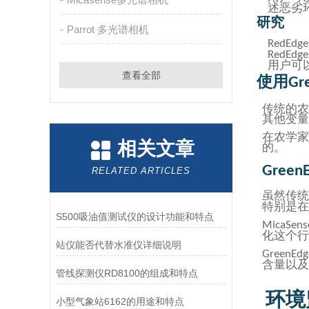
述恶劣
研究
Parrot 多光谱相机
RedEdge
RedEdge
用户可
查看全部
使用
Gr
传统的农
其他变量
在农学家
相关文章
的。
GreenE
RELATED ARTICLES
虽然传统
特别是在
S500吸油值测试仪的设计功能和特点
MicaSens
化这个行
站仪能否代替水准仪详细说明
GreenEdg
含量以及
管线探测仪RD8100的组成和特点
环境
小型气象站6162的用途和特点