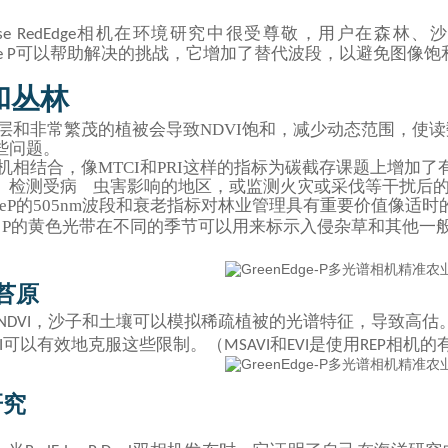
相机
在环境研究中很受尊敬，用户在森林、沙
se RedEdge
可以帮助解决的挑战，
它
增加了替代波段，以避免图像饱
e
P
和丛林
和非常繁茂的植被会导致NDVI饱和，减少动态范围，使读数无效。G
些问题。
机相结合，像MTCI和PRI这样的指标为碳截存课题上增加了
、检测受病 虫害影响的地区，或监测火灾或采伐等干扰后
EdgeP的505nm波段和衰老指标对林业管理具有重要价值像
Ege P的黄色光带在不同的季节可以用来
标示入侵杂草和其他一
苔原
，沙子和土壤可以模拟稀疏植被的光谱特征，导致高估
NDVI
可以有效地克服这些限制。（
和
是使用
相机的
I
MSAVI
EVI
REP
研究