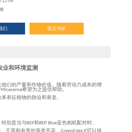
12-08
商
我们
留言询价
准农业和环境监测
化他们的产量和作物价值。随着劳动力成本的增
，
希望为之提供帮助。
Micasense
数来表征植物的胁迫和衰老。
，特别是当与
和
蓝色相机配对时。
REP
REP
Blue
病、干旱和有害的藻类开花。
可以描
GreenEdge P