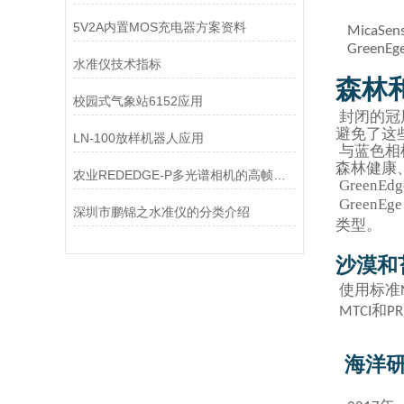
5V2A内置MOS充电器方案资料
MicaSen
GreenEg
水准仪技术指标
森林
校园式气象站6152应用
封闭的冠层
避免了这
LN-100放样机器人应用
与蓝色相
森林健康
农业REDEDGE-P多光谱相机的高帧率成像在高速无人机飞行中的清晰度保障
Green
Green
深圳市鹏锦之水准仪的分类介绍
类型。
沙漠和
使用标准
和
MTCI
PR
海洋