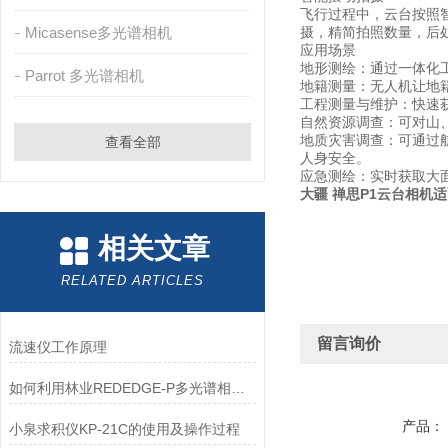
飞行过程中，云台按照智
Micasense多光谱相机
摄，精简拍照数量，后处理
应用场景
地形测绘：通过一体化工
Parrot 多光谱相机
地籍测量：无人机让地
工程测量与维护：快速
自然资源调查：可对山
地质灾害调查：可通过
查看全部
人身安全。
应急测绘：实时获取大
大疆 禅思P1云台相机适配
相关文章
RELATED ARTICLES
留言询价
流速仪工作原理
如何利用林业REDEDGE-P多光谱相机优化森林生态系统管理？
产品：
小泉求积仪KP-21C的使用及操作过程