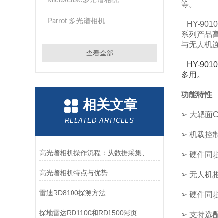
等。
Parrot 多光谱相机
HY-90
系列产品
与无人机
查看全部
HY-90
多用。
功能特性
相关文章
➢ 大靶面
RELATED ARTICLES
➢ 机载控
高光谱相机操作流程：从数据采集、预处理到分析建模
➢ 硬件同
高光谱相机特点与优势
➢ 无人机
雷迪RD8100探测方法
➢ 硬件同
探地雷达RD1100和RD1500彩页
➢ 支持