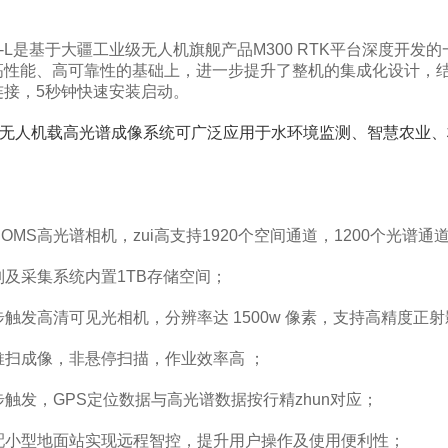
10-L是基于大疆工业级无人机旗舰产品M300 RTK平台深度开发
高性能、高可靠性的基础上，进一步提升了整机的集成化设计，
连接，5秒钟快速安装启动。
10无人机载高光谱成像系统可广泛应用于水环境监测、智慧农业、
COMS高光谱相机，zui高支持1920个空间通道，1200个光谱通
制及采集系统内置1TB存储空间；
步触发高清可见光相机，分辨率达 1500w 像素，支持高精度正射
推扫成像，非悬停扫描，作业效率高 ；
步触发，GPS定位数据与高光谱数据按行精zhun对应；
选配小型地面站实现远程智控，提升用户操作及使用便利性；