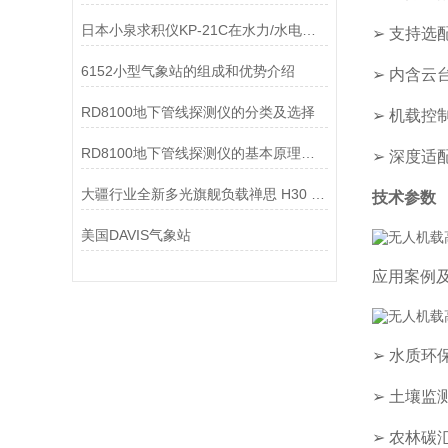
日本小泉求积仪KP-21C在水力/水电的使用
➢ 支持
6152小型气象站的组成和优势介绍
➢ 内含云
RD8100地下管线探测仪的分类及选择
➢ 机载控
RD8100地下管线探测仪的基本原理和使用注意事项
➢ 深度适
大疆行业全新多光旗舰负载禅思 H30 系列：一机多能 全面革新
技术参数
美国DAVIS气象站
应用案例
➢ 水质环
➢ 土壤
➢ 农林