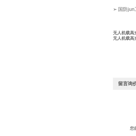
➢ 国防ju
无人机载高光
无人机载高光
留言询
您