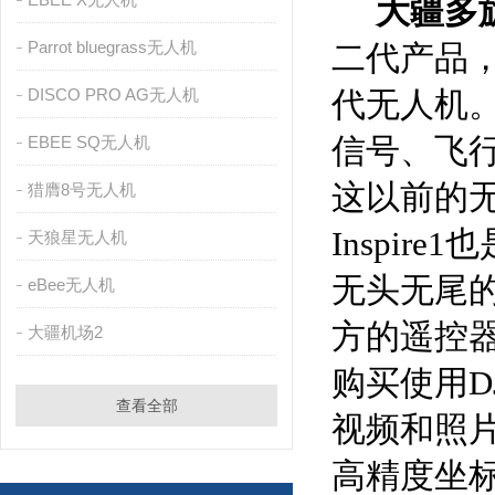
大疆多旋
Parrot bluegrass无人机
二代产品，
DISCO PRO AG无人机
代无人机
信号、飞
EBEE SQ无人机
这以前的无
猎膺8号无人机
Inspi
天狼星无人机
无头无尾
eBee无人机
方的遥控
大疆机场2
购买使用D
查看全部
视频和照
高精度坐标