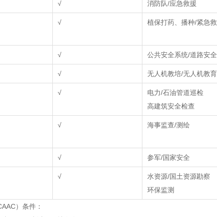
√
消防队/应急救援
√
植保打药、播种/紧急
√
公共安全系统/道路安
√
无人机教培/无人机教育
√
电力/石油管道巡检
高建筑安全检查
√
海事监查/测绘
√
参军/国家安全
√
水资源/国土资源勘察
环保监测
AAC）条件：