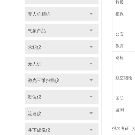
救援
无人机相机
植保
气象产品
公安
教育
求积仪
巡检
无人机
航空测绘
激光三维扫描仪
潮位仪
国防
监测
流速仪
报名考证（C
井下成像仪