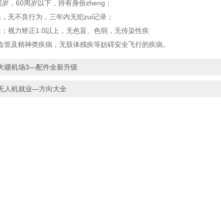
周岁，60周岁以下，持有身份zheng；
法，无不良行为，三年内无犯zui记录；
求：视力矫正1.0以上，无色盲、色弱，无传染性疾
血管及精神类疾病，无肢体残疾等妨碍安全飞行的疾病。
大疆机场3—配件全新升级
无人机就业—方向大全