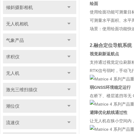
绘面
倾斜摄影相机
使用绘面功能可测量目
可测量水平面积、水平
无人机相机
场景：使用绘面功能快
气象产品
2.融合定位导航系统
视觉刷新返航点
求积仪
支持通过视觉定位刷新
RTK信号弱时，手动飞
无人机
弱GNSS环境稳定运行
激光三维扫描仪
在桥下、楼层遮挡等无 
潮位仪
避障优化航线通过性
让无人机在狭小空间内
流速仪