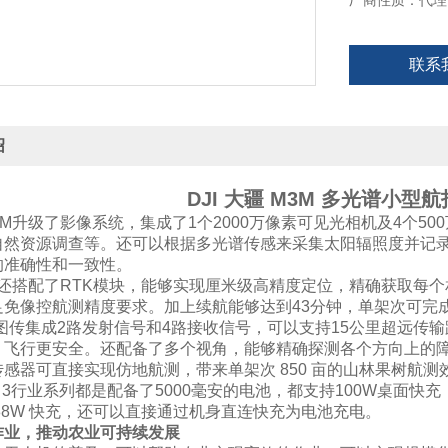
厂商性质：代理
联系
绍
DJI 大疆 M3M 多光谱小型
 3M升级了影像系统，集成了1个2000万像素可见光相机及4个
自然资源调查等。还可以根据多光谱传感来采集太阳辐照度并记录
的准确性和一致性。
搭配了RTK模块，能够实现厘米级高精度定位，精确获取每个
免像控航测精度要求。加上续航能够达到43分钟，单架次可完成
图传集成2路发射信号和4路接收信号，可以支持15公里超远传
，飞行更安全。还配备了多个视角，能够精确探测各个方向上的
感器可直接实现仿地航测，带来单架次 850 亩的山林果树航测
c 3行业系列都是配备了5000毫安的电池，都支持100W桌面
88W 快充，还可以直接通过机身直连快充为电池充电。
作业，推动农业可持续发展