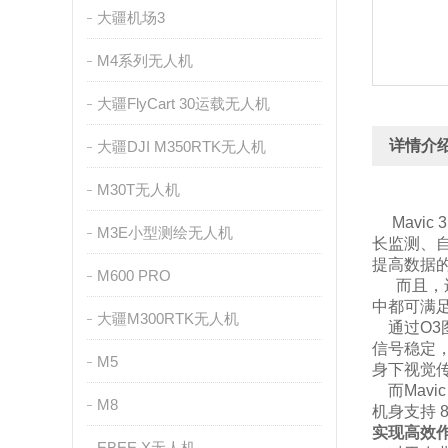
大疆机场3
M4系列无人机
大疆FlyCart 30运载无人机
详情介
大疆DJI M350RTK无人机
M30T无人机
Mavic
M3E小型测绘无人机
长监测、
提高数据
M600 PRO
而且，还
中都可满足
大疆M300RTK无人机
通过O3
信号稳定
M5
身下视觉传
而Mavi
M8
机身支持 
实现高效
EBEE X无人机