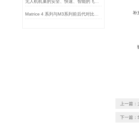
无人机机巢的安全、快速、智能的飞行管理中心
补
Matrice 4 系列与M3系列前后代对比！超多多多多多升级亮点
上一篇：
下一篇：