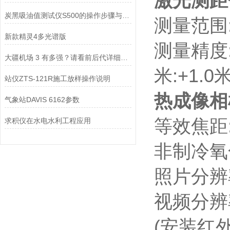
激光测距
炭黑吸油值测试仪S500的操作步骤与使用技巧分享
测量范围:
新款精灵4多光谱版
测量精度:≤
大疆机场 3 有多强？请看前后代详细对比
米:+1.0
站仪ZTS-121R施工放样操作说明
热成像相机
气象站DAVIS 6162参数
等效焦距:5
求积仪在水电水利工程应用
非制冷氧
照片分辨率:
视频分辨率:
(安装红