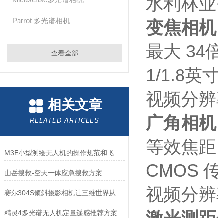
水利林业
Parrot 多光谱相机
变焦相机
最大 34
查看全部
1/1.8
视频分辨率:
相关文章
广角相机
RELATED ARTICLES
等效焦距:2
M3E小型测绘无人机的操作规范和飞行安全要求
CMOS 
山岳搜救-空天一体应急搜救方案
视频分辨率:
赛尔304S倾斜摄影相机让三维世界从“平面“走向“立体“
精灵4多光谱无人机定量遥感推荐方案