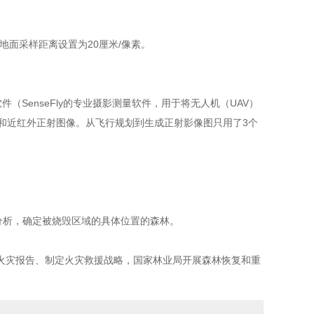
，将地面采样距离设置为20厘米/像素。
3D软件（SenseFly的专业摄影测量软件，用于将无人机（UAV）
B和近红外正射图像。从飞行规划到生成正射影像图只用了3个
分析，确定被烧毁区域的具体位置的森林。
火灾报告、制定火灾救援战略，国家林业局开展森林恢复和重