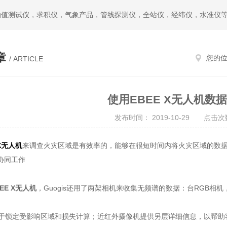
油值测试仪，求积仪，气象产品，管线探测仪，全站仪，经纬仪，水准仪
章
您的
/ ARTICLE
使用EBEE X无人机数
发布时间： 2019-10-29 点击次数
 X无人机
来调查火灾区域是有效率的，能够在很短时间内将火灾区域的数
协同工作
BEE X无人机
，Guogis还用了两架相机来收集无频谱的数据：台RGB相
用于锁定受影响区域和损失计算；近红外摄像机提供另层详细信息，以帮