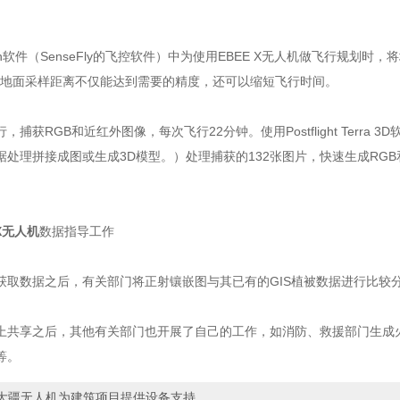
ion软件（SenseFly的飞控软件）中为使用EBEE X无人机做飞行规划时
像素地面采样距离不仅能达到需要的精度，还可以缩短飞行时间。
，捕获RGB和近红外图像，每次飞行22分钟。使用Postflight Terra 
据处理拼接成图或生成3D模型。）处理捕获的132张图片，快速生成RG
 X无人机
数据指导工作
获取数据之后，有关部门将正射镶嵌图与其已有的GIS植被数据进行比较
上共享之后，其他有关部门也开展了自己的工作，如消防、救援部门生成
等。
大疆无人机为建筑项目提供设备支持