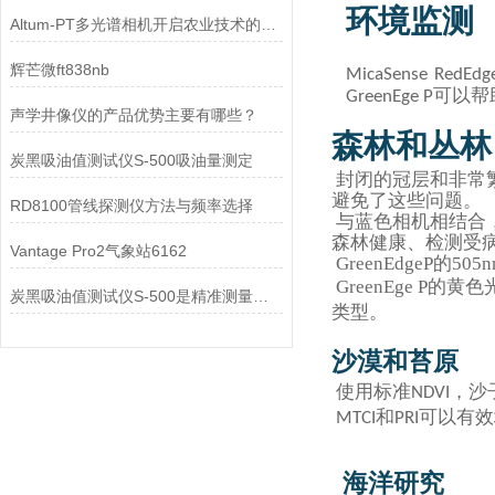
环境监测
Altum-PT多光谱相机开启农业技术的新篇章
辉芒微ft838nb
MicaSense RedEdg
可以帮
GreenEge
P
声学井像仪的产品优势主要有哪些？
森林和丛林
炭黑吸油值测试仪S-500吸油量测定
封闭的冠层和非常繁茂
避免了这些问题。
RD8100管线探测仪方法与频率选择
与蓝色相机相结合，
森林健康、检测受
Vantage Pro2气象站6162
GreenEdge
GreenEge P
炭黑吸油值测试仪S-500是精准测量炭黑吸油值的得力助手
类型。
沙漠和苔原
使用标准
，沙
NDVI
和
可以有效
MTCI
PRI
海洋研究