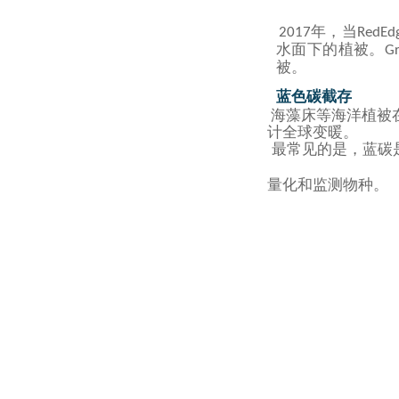
年，当
2017
RedEd
水面下的植被。
Gr
被。
蓝色碳截存
海藻床等海洋植被
计全球变暖。
最常见的是，蓝碳是指
量化和监测
物种。