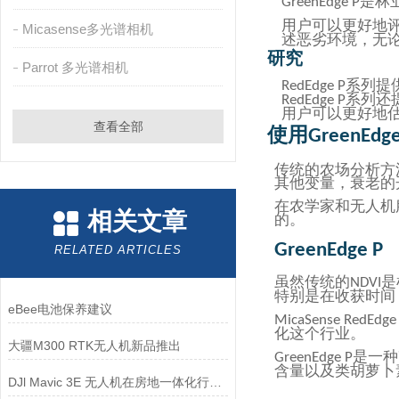
是林
GreenEdge P
用户可以更好地
Micasense多光谱相机
述恶劣环境，
无
研究
Parrot 多光谱相机
系列提
RedEdge P
系列还
RedEdge P
用户可以更好地
查看全部
使用
GreenEdge
传统的农场分析方
其他变量，衰老的
在农学家和无人机
相关文章
的。
GreenEdge P
RELATED ARTICLES
虽然传统的
是
NDVI
特别是在收获时间
eBee电池保养建议
MicaSense RedEdge
化这个行业。
大疆M300 RTK无人机新品推出
是一种
GreenEdge P
含量以及类胡萝卜
DJl Mavic 3E 无人机在房地一体化行业中的应用