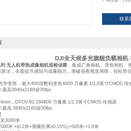
厂商性质：代理
联系
绍
DJI全天候多光旗舰负载相机 
系列 无人机带热成像相机巡检侦察
，集成广角相机、变焦相机、
能算法，全面提升感知与成像能力，突破昼夜视觉局限，轻松胜
光学变焦，最大400倍数码变焦4000 万像素 1/1.8英寸CMOS 传
最高3840x2160@30fps
mm，DFOV:82.194800 万像素 1/1.3英寸CMOS 传感器
高 3840x2160@30fps
仪
至3000米
00米:+(0.2米+测量距离x0.15%);>500米:+1.0米