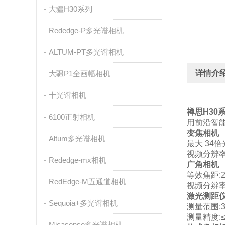
大疆H30系列
Rededge-P多光谱相机
ALTUM-PT多光谱相机
详情介
大疆P1全画幅相机
十光谱相机
禅思H30
6100正射相机
用前沿智
变焦相机
Altum多光谱相机
最大 34倍
视频分辨率:
Rededge-mx相机
广角相机
等效焦距:24
RedEdge-M五通道相机
视频分辨率:最
激光测距
Sequoia+多光谱相机
测量范围:3
测量精度:≤5
Micasense多光谱相机