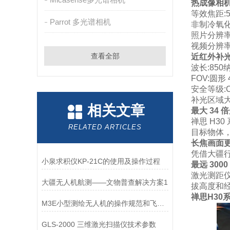
热成像相机(
等效焦距:52
Parrot 多光谱相机
非制冷氧化
照片分辨率:
视频分辨率:
查看全部
近红外补
波长:850
FOV:圆形 4
安全等级:Cl
补光区域大
相关文章
最大 34 
禅思 H3
RELATED ARTICLES
目标物体
长焦画面
凭借大疆
小泉求积仪KP-21C的使用及操作过程
最远 300
激光测距仪
大疆无人机航测——文物普查解决方案1
拔高度和
禅思H30
M3E小型测绘无人机的操作规范和飞行安全要求
GLS-2000 三维激光扫描仪技术参数