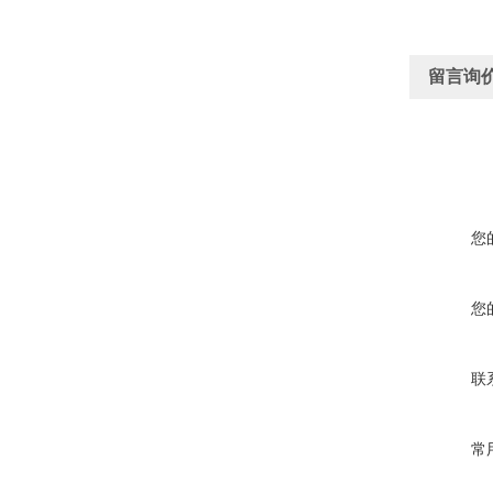
留言询
您
您
联
常