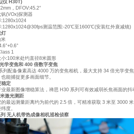
仅 H30T)
mm，DFOV:45.2°
钒(VOx)探测器
1280x1024
1280x1024@30fps测温范围:-20℃至1600℃(安装红外衰减镜)
光灯
纳米
.6°+0.6°
ass 1
小:100米处约直径8米圆形
倍光学变焦和 400 倍数字变焦
0 系列配备像素高达 4000 万的变焦相机，最大支持 34 倍光学
，也能捕捉更多画面细节。
更稳定
行业最新图像增稳算法，禅思 H30 系列可有效减弱长焦画面的
0 米激光测距
的最远测量距离约为前代的 2.5 倍，可精准获取 3 米至 30
经纬度。
系列 无人机带热成像相机巡检侦察