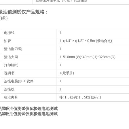
连接缓冲罐单元（可选）的连接器
0吸油值测试仪产品规格：
（续）
电源线
1
油管
1: φ1/4" × φ1/8" × 0.5m (带结合点)
清洁刮刀/刷
1
清洁大同
1: 510mm (W)*40mm(H)*328mm(D)
打印机纸
1
说明书
1(此手册)
连接电脑的CD软件
1
连接线
1
校准夹具
棒: 1，挂钩: 1，5kg 砝码: 1
0炭黑吸油值测试仪负极锂电池测试
0炭黑吸油值测试仪负极锂电池测试