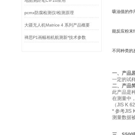
地图测距笔CV-10应用
吸油值的作
pcmx防腐检测仪/检测原理
大疆无人机Matrice 4 系列产品概要
能反应粉末
禅思P1画幅相机航测新*技术参数
不同种类的
一、产品
一定的试
二、产品
此产品是
在测量中
（JIS K
* 参考JIS
测量数据
三、S50