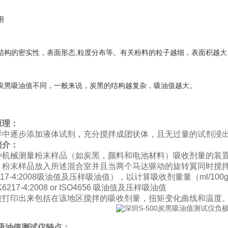
用
结构的密实性，表面形态,粒度分布等。有关粉料的粒子越细，表面积越
炭黑吸油值不同，一般来说，炭黑的结构越复杂，吸油值越大。
原理：
样中逐步添加液体试剂，充分搅拌成团状体，且无过量的试剂浸
简介：
种机械测量粉末样品（如炭黑，颜料和电池材料）吸收剂量的装
，粉末样品放入所述混合室并且当两个马达驱动的旋转翼同时搅拌
 6217-4:2008吸油值及压样吸油值），以计算吸收剂量量（ml/100
 K6217-4:2008 or ISO4656 吸油值及压样吸油值
被打印出来包括在该地区搅拌的吸收剂量，扭矩变化曲线和温度
0吸油值测试仪特点：