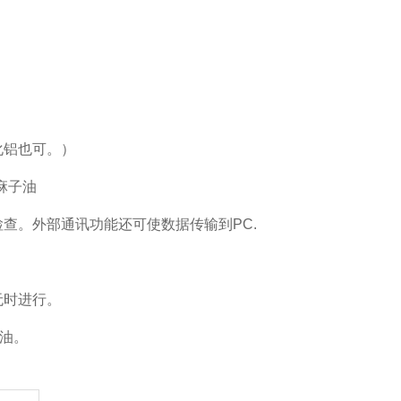
化铝也可。）
麻子油
查。外部通讯功能还可使数据传输到PC.
无时进行。
进油。