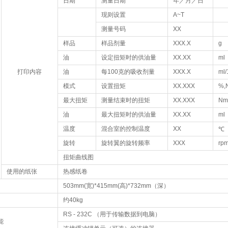
日期
测量日期
年／月／日
现则设置
A~T
测量号码
XX
样品
样品剂量
XXX.X
g
油
设定扭矩时的供油量
XX.XX
ml
打印内容
油
每100克的吸收剂量
XXX.X
ml/
模式
设置扭矩
XX.XXX
%,
最大扭矩
测量结束时的扭矩
XX.XXX
Nm
油
最大扭矩时的供油量
XX.XX
ml
温度
混合室的控制温度
XX
℃
旋转
旋转翼的旋转频率
XXX
rp
扭矩曲线图
使用的纸张
热感纸卷
503mm(宽)*415mm(高)*732mm（深）
约40kg
RS - 232C （用于传输数据到电脑）
能