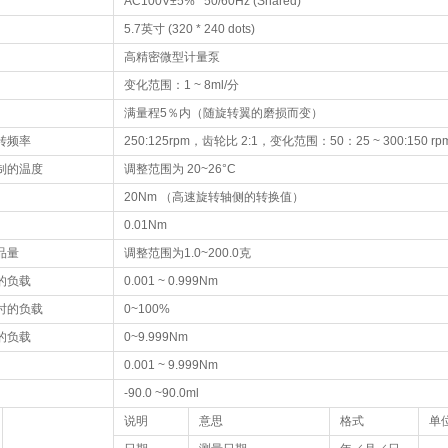
AC100V±5% 50/60Hz (Shared)
5.7英寸 (320 * 240 dots)
高精密微型计量泵
变化范围：1 ~ 8ml/分
满量程5％内（随旋转翼的磨损而变）
转频率
250:125rpm，齿轮比 2:1，变化范围：50：25 ~ 300:150 rp
制的温度
调整范围为 20~26°C
20Nm （高速旋转轴侧的转换值）
0.01Nm
品量
调整范围为1.0~200.0克
的负载
0.001 ~ 0.999Nm
时的负载
0~100%
的负载
0~9.999Nm
0.001 ~ 9.999Nm
-90.0 ~90.0ml
说明
意思
格式
单