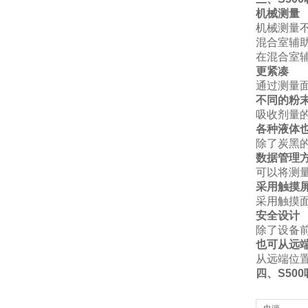
机械测量
机械测量
混合室辅
在混合室
更紧凑
通过测量
不同的粉
吸收剂量
各种液体
除了炭黑
数据管理
可以将测
采用触摸
采用触摸
安全设计
除了设备
也可从远
从远端位
四、S50