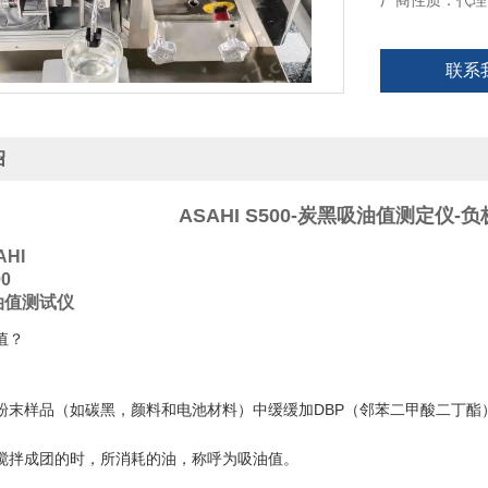
厂商性质：代理
联系
绍
ASAHI S500-炭黑吸油值测定仪
HI
0
油值测试仪
值？
粉末样品（如碳黑，颜料和电池材料）中缓缓加DBP（邻苯二甲酸二丁酯
搅拌成团的时，所消耗的油，称呼为吸油值。