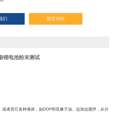
商
我们
留言询价
-负极锂电池粉末测试
）或者其它各种液体，如DOP和亚麻子油。边加边搅拌，从分