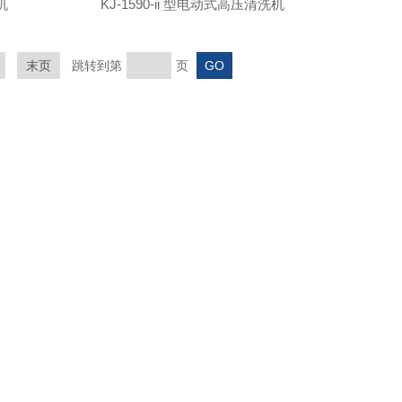
机
KJ-1590-ii 型电动式高压清洗机
末页
跳转到第
页