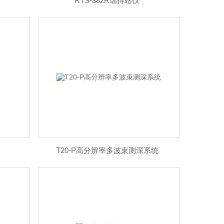
RTS-882R瑞得站仪
T20-P高分辨率多波束测深系统