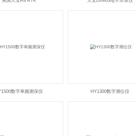
美国天宝R8 RTK
天宝DINI03电子水准仪
Y1500数字单频测深仪
HY1300数字潮位仪